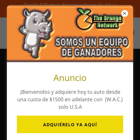
Desde $45/mes dispensadores de Agua
Alcalina / From $45/month Dispensers
Descubre el encanto de
Anuncio
Viajeros al Mundial de
Estados Unidos / Canadá /
¡Bienvenidos y adquiere hoy tu auto desde
una cuota de $1500 en adelante con (W.A.C.)
México 2026 a través
solo U.S.A
Orange Network ¡¡
ADQUIÉRELO YA AQUÍ
Bienvenidos !!!