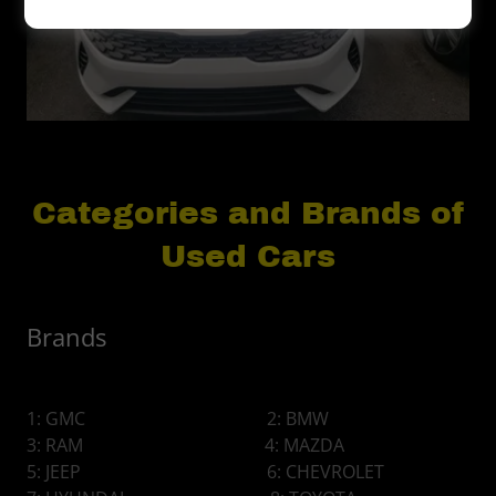
Categories and Brands of
Used Cars
Brands
1: GMC 2: BMW
3: RAM 4: MAZDA
5: JEEP 6: CHEVROLET